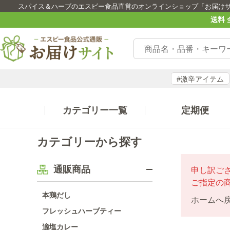
スパイス＆ハーブのエスビー食品直営のオンラインショップ「お届け
送料 
#激辛アイテム
カテゴリー一覧
定期便
カテゴリーから探す
通販商品
申し訳ご
ご指定の
本鶏だし
ホームへ
フレッシュハーブティー
適塩カレー