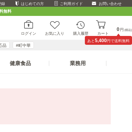
登録
はじめての方
ご利用ガイド
お問い合わせ
料無料
0
円
(税込)
ログイン
お気に入り
購入履歴
カート
5,400
あと
円で送料無料
応品
#町中華
健康食品
業務用