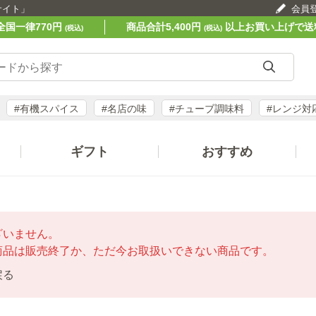
サイト」
会員
全国一律770円
商品合計5,400円
以上お買い上げで送
(税込)
(税込)
#有機スパイス
#名店の味
#チューブ調味料
#レンジ対
ギフト
おすすめ
ざいません。
商品は販売終了か、ただ今お取扱いできない商品です。
戻る