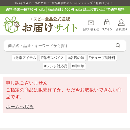
スパイス＆ハーブのエスビー食品直営のオンラインショップ「お届けサイト」
送料 全国一律770円
商品合計5,400円
以上お買い上げで送料無料
(税込)
(税込)
お問い合わせ
ログイン
会員登録
#激辛アイテム
#有機スパイス
#名店の味
#チューブ調味料
#レンジ対応品
#町中華
申し訳ございません。
ご指定の商品は販売終了か、ただ今お取扱いできない商
品です。
ホームへ戻る