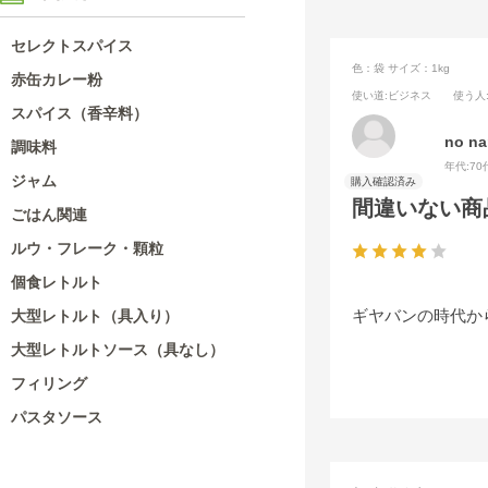
セレクトスパイス
色：袋
サイズ：1kg
赤缶カレー粉
使い道
:ビジネス
使う人
スパイス（香辛料）
no n
調味料
年代:
70
ジャム
間違いない商
ごはん関連
ルウ・フレーク・顆粒
個食レトルト
ギヤバンの時代か
大型レトルト（具入り）
大型レトルトソース（具なし）
フィリング
パスタソース