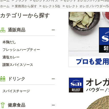
>
>
>
ホーム
ブランド
セレクトスパイス
セレクト オレガノ/パウダー/S缶
>
>
>
ホーム
業務用から探す
セレクトS缶
セレクト オレガノ/パウダー/S
カテゴリーから探す
通販商品
本鶏だし
フレッシュハーブティー
適塩カレー
謹製スパイスソース
ドリンク
スパイスチャージ
健康食品