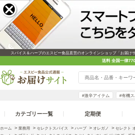
スパイス＆ハーブのエスビー食品直営のオンラインショップ「お届け
送料 全国一律77
#激辛アイテム
#有機
カテゴリー一覧
定期便
>
>
>
>
>
ホーム
業務用
セレクトスパイス
ハーブ
オレガノ
セレクト オ