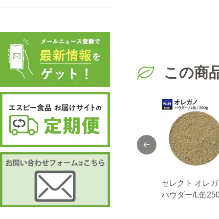
この商
カレープラス ブ
セレクト ディルウ
セレクト オレガ
イヨン ４０ｇ
ィード/袋100g
パウダー/L缶250