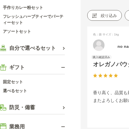
手作りカレー粉セット
絞り込み
フレッシュハーブティーでパーテ
ィーセット
アソートセット
色：袋
サイズ：1kg
no n
自分で選べるセット
オレガノパウ
ギフト
固定セット
選べるセット
香り高く、品質も
またよろしくお願
防災・備蓄
業務用