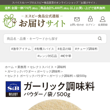
スパイス＆ハーブのエスビー食品直営のオンラインショップ「お届けサイト」
送料 全国一律770円
商品合計5,400円
以上お買い上げで送料無料
(税込)
(税込)
お問い合わせ
ログイン
会員登録
#激辛アイテム
#有機スパイス
#名店の味
#チューブ調味料
#レンジ対応品
#町中華
ホーム
>
業務用
>
セレクトスパイス
>
調味料
>
ガーリックパウダー＜ガーリック調味料＞
>
セレクト ガーリックパウダー＜ガーリック調味料＞/袋500g