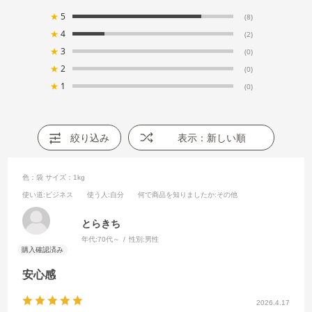
★
5
(8)
★
4
(2)
★
3
(0)
★
2
(0)
★
1
(0)
絞り込み
表示：新しい順
色：袋
サイズ：1kg
使い道
:ビジネス
使う人
:自分
何で商品を知りましたか
:その他
とらきち
年代:
70代～
性別:
男性
安心感
2026.4.17