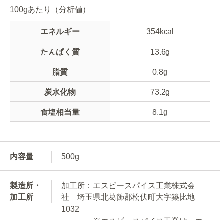
100gあたり（分析値）
エネルギー
354kcal
たんぱく質
13.6g
脂質
0.8g
炭水化物
73.2g
食塩相当量
8.1g
内容量
500g
製造所・
加工所：エスビースパイス工業株式会
加工所
社 埼玉県北葛飾郡松伏町大字築比地
1032