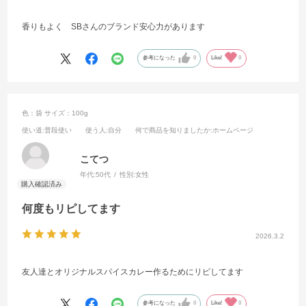
香りもよく SBさんのブランド安心力があります
参考になった
0
Like!
0
色：袋
サイズ：100g
使い道
:普段使い
使う人
:自分
何で商品を知りましたか
:ホームページ
こてつ
年代:
50代
性別:
女性
何度もリピしてます
2026.3.2
友人達とオリジナルスパイスカレー作るためにリピしてます
参考になった
0
Like!
0