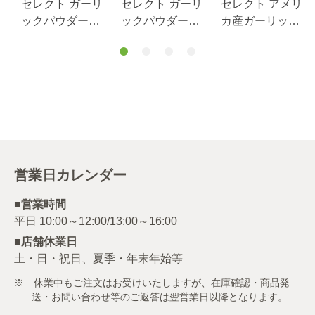
リ
セレクト ガーリ
セレクト ガーリ
セレクト アメリ
袋
ックパウダー＜
ックパウダー＜
カ産ガーリック/
ガーリック調味
ガーリック調味
パウダー/袋100g
料＞/袋100g
料＞/袋1kg
営業日カレンダー
■営業時間
■店舗休業日
土・日・祝日、夏季・年末年始等
※ 休業中もご注文はお受けいたしますが、在庫確認・商品発
送・お問い合わせ等のご返答は翌営業日以降となります。