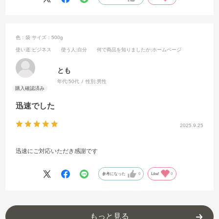
色：袋
サイズ：500g
使い道
:ビジネス
使う人
:自分
何で商品を知りましたか
:ホームページ
とも
年代:
50代
性別:
男性
迅速でした
2025.9.25
迅速にご対応いただき感謝です
参考になった
0
Like!
0
もっと見る