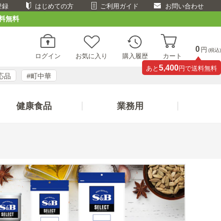
登録
はじめての方
ご利用ガイド
お問い合わせ
料無料
0
円
(税込)
ログイン
お気に入り
購入履歴
カート
5,400
あと
円で送料無料
応品
#町中華
健康食品
業務用