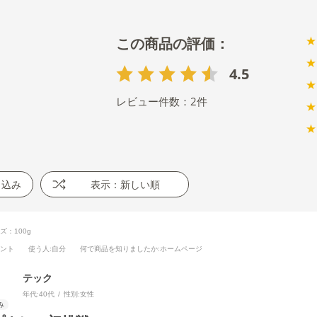
★
★
4.5
★
レビュー件数：
2
件
★
★
り込み
表示：新しい順
ズ：100g
ベント
使う人
:自分
何で商品を知りましたか
:ホームページ
テック
年代:
40代
性別:
女性