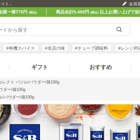
サイト」
会員
全国一律770円
商品合計5,400円
以上お買い上げで送
(税込)
(税込)
#有機スパイス
#名店の味
#チューブ調味料
#レンジ対
ギフト
おすすめ
セレクト バジル/パウダー/袋100g
ダー/袋100g
/パウダー/袋100g