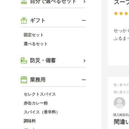
自分で選べるセット
スー
ギフト
せっか
固定セット
ふるま
選べるセット
防災・備蓄
業務用
色：袋
サイ
使い道
:ビ
セレクトスパイス
赤缶カレー粉
スパイス（香辛料）
調味料
間違