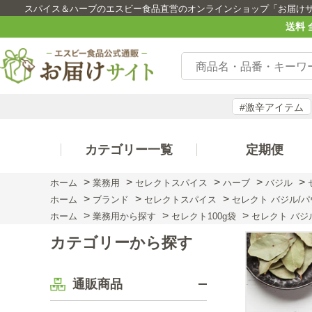
スパイス＆ハーブのエスビー食品直営のオンラインショップ「お届け
送料 
#激辛アイテム
カテゴリー一覧
定期便
>
>
>
>
>
ホーム
業務用
セレクトスパイス
ハーブ
バジル
>
>
>
ホーム
ブランド
セレクトスパイス
セレクト バジル/パウ
>
>
>
ホーム
業務用から探す
セレクト100g袋
セレクト バジル
カテゴリーから探す
通販商品