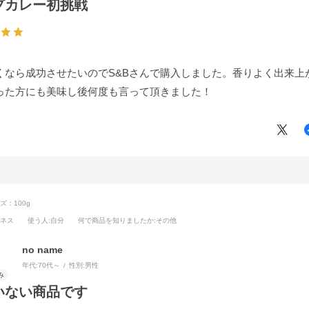
プカレー初挑戦
くなら成功させたいのでS&Bさんで購入しました。香りよく出来上
った方にも美味し後何度も言って頂きました！
ズ：100g
ジネス
使う人
:自分
何で商品を知りましたか
:その他
no name
年代:
70代～
性別:
男性
いない商品です