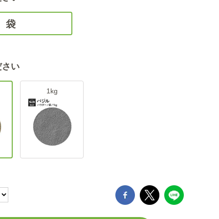
袋
ださい
1kg