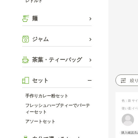
レトルト
麺
ジャム
茶葉・ティーバッグ
セット
絞
手作りカレー粉セット
色：袋
サイ
フレッシュハーブティーでパーテ
使い道
:イ
ィーセット
アソートセット