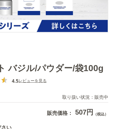
 バジル/パウダー/袋100g
4.5
レビューを見る
取り扱い状況：
販売中
507円
販売価格：
（税込）
ださい