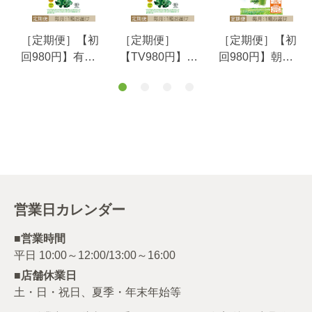
［定期便］【初
［定期便］
［定期便］【初
2
回980円】有機
【TV980円】有
回980円】朝の
ケール青汁毎月1
機ケール青汁毎
からだ青汁毎月1
個お届けコース
月1個お届けコー
個お届けコース
ス
営業日カレンダー
■営業時間
■店舗休業日
土・日・祝日、夏季・年末年始等