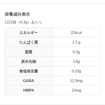
栄養成分表示
1日3袋（6.3g）あたり
エネルギー
22kcal
たんぱく質
1.3 g
脂質
0.3g
炭水化物
3.6g
食塩相当量
0.03g
GABA
12.3mg
HMPA
23mg