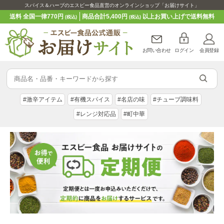
スパイス＆ハーブのエスビー食品直営のオンラインショップ「お届けサイト」
送料 全国一律770円
商品合計5,400円
以上お買い上げで送料無料
(税込)
(税込)
お問い合わせ
ログイン
会員登録
#激辛アイテム
#有機スパイス
#名店の味
#チューブ調味料
#レンジ対応品
#町中華