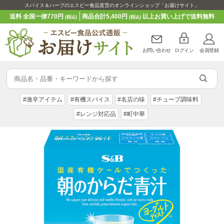
スパイス＆ハーブのエスビー食品直営のオンラインショップ「お届けサイト」
送料 全国一律770円
商品合計5,400円
以上お買い上げで送料無料
(税込)
(税込)
お問い合わせ
ログイン
会員登録
#激辛アイテム
#有機スパイス
#名店の味
#チューブ調味料
#レンジ対応品
#町中華