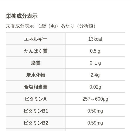
栄養成分表示
栄養成分表示 1袋（4g）あたり（分析値）
エネルギー
13kcal
たんぱく質
0.5 g
脂質
0.１g
炭水化物
2.4g
食塩相当量
0.02g
ビタミンA
257～600μg
ビタミンB1
0.50mg
ビタミンB2
0.59mg