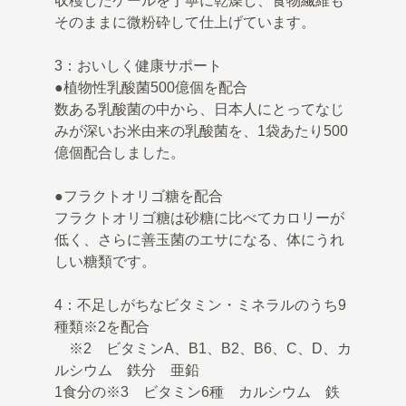
収穫したケールを丁寧に乾燥し、食物繊維も
そのままに微粉砕して仕上げています。
3：おいしく健康サポート
●植物性乳酸菌500億個を配合
数ある乳酸菌の中から、日本人にとってなじ
みが深いお米由来の乳酸菌を、1袋あたり500
億個配合しました。
●フラクトオリゴ糖を配合
フラクトオリゴ糖は砂糖に比べてカロリーが
低く、さらに善玉菌のエサになる、体にうれ
しい糖類です。
4：不足しがちなビタミン・ミネラルのうち9
種類※2を配合
※2 ビタミンA、B1、B2、B6、C、D、カ
ルシウム 鉄分 亜鉛
1食分の※3 ビタミン6種 カルシウム 鉄