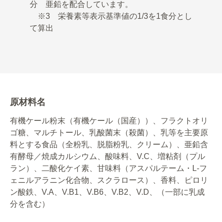
分 亜鉛を配合しています。
※3 栄養素等表示基準値の1/3を1食分とし
て算出
原材料名
有機ケール粉末（有機ケール（国産））、フラクトオリ
ゴ糖、マルチトール、乳酸菌末（殺菌）、乳等を主要原
料とする食品（全粉乳、脱脂粉乳、クリーム）、亜鉛含
有酵母／焼成カルシウム、酸味料、V.C、増粘剤（プル
ラン）、二酸化ケイ素、甘味料（アスパルテーム・L-フ
ェニルアラニン化合物、スクラロース）、香料、ピロリ
ン酸鉄、V.A、V.B1、V.B6、V.B2、V.D、（一部に乳成
分を含む）