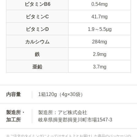
ビタミンB6
0.54mg
ビタミンC
41.7mg
ビタミンD
1.9～5.5μg
カルシウム
284mg
鉄
2.9mg
亜鉛
3.7mg
内容量
1箱120g（4g×30袋）
製造所・
製造所：アピ株式会社
加工所
岐阜県揖斐郡揖斐川町市場1547-3
※ご注文のタイミングによってはサイト上とお届けした商品のパッケージの