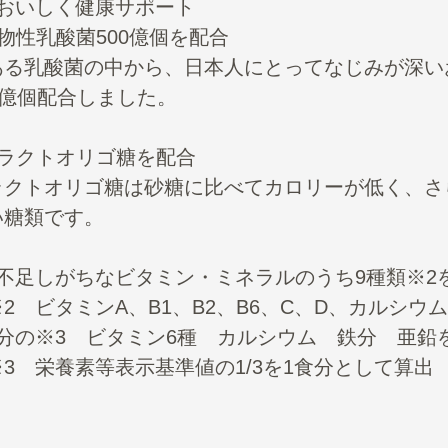
：おいしく健康サポート
物性乳酸菌500億個を配合
ある乳酸菌の中から、日本人にとってなじみが深い
0億個配合しました。
フラクトオリゴ糖を配合
ラクトオリゴ糖は砂糖に比べてカロリーが低く、さ
い糖類です。
：不足しがちなビタミン・ミネラルのうち9種類※2
2 ビタミンA、B1、B2、B6、C、D、カルシウ
食分の※3 ビタミン6種 カルシウム 鉄分 亜鉛
3 栄養素等表示基準値の1/3を1食分として算出