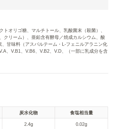
クトオリゴ糖、マルチトール、乳酸菌末（殺菌）、
、クリーム）、亜鉛含有酵母／焼成カルシウム、酸
素、甘味料（アスパルテーム・L-フェニルアラニン化
V.B1、V.B6、V.B2、V.D、（一部に乳成分を含
炭水化物
食塩相当量
2.4g
0.02g