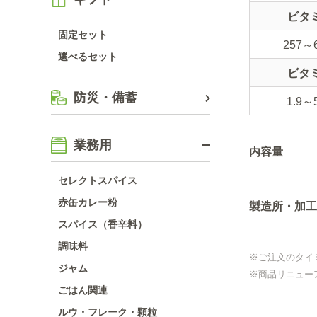
ビタ
固定セット
257～
選べるセット
ビタ
防災・備蓄
1.9～
業務用
内容量
セレクトスパイス
赤缶カレー粉
製造所・加工
スパイス（香辛料）
調味料
※ご注文のタイ
ジャム
※商品リニュー
ごはん関連
ルウ・フレーク・顆粒