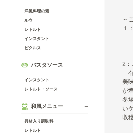
洋風料理の素
～
ルウ
１
レトルト
飲
インスタント
※
ピクルス
2
パスタソース
有
インスタント
美
レトルト・ソース
が
冬
和風メニュー
い
収
具材入り調味料
レトルト