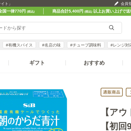
サイト」
会員
全国一律770円
商品合計5,400円
以上お買い上げで送
(税込)
(税込)
#有機スパイス
#名店の味
#チューブ調味料
#レンジ対
ギフト
おすすめ
【アウ
【初回