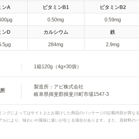
ミンA
ビタミンB1
ビタミンB2
600μg
0.50mg
0.59mg
ミンD
カルシウム
鉄
5.5μg
284mg
2.9mg
1箱120g（4g×30袋）
製造所：アピ株式会社
所
岐阜県揖斐郡揖斐川町市場1547-3
ミングによってはサイト上とお届けした商品のパッケージの記載内容が異な
アルにより、味わいや風味に違いが生じる場合があります。また、原材料の