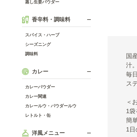
蒸し生姜パウダー
香辛料・調味料
スパイス・ハーブ
シーズニング
調味料
国
汁
カレー
毎
ス
カレーパウダー
カレー関連
＜
カレールウ・パウダールウ
1
レトルト・缶
簡
1日
洋風メニュー