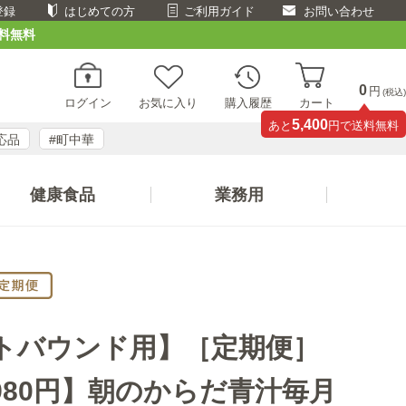
登録
はじめての方
ご利用ガイド
お問い合わせ
料無料
0
円
(税込)
ログイン
お気に入り
購入履歴
カート
5,400
あと
円で送料無料
応品
#町中華
健康食品
業務用
トバウンド用】［定期便］
980円】朝のからだ青汁毎月