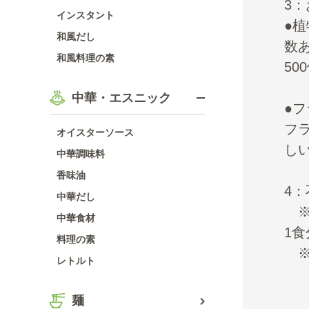
3
インスタント
●植
和風だし
数
和風料理の素
50
中華・エスニック
●
フ
オイスターソース
し
中華調味料
香味油
4
中華だし
※
中華食材
1
料理の素
※
レトルト
麺