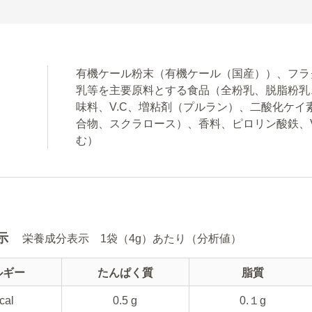
有機ケール粉末（有機ケール（国産））、フラ
乳等を主要原料とする食品（全粉乳、脱脂粉乳
味料、V.C、増粘剤（プルラン）、二酸化ケイ
合物、スクラロース）、香料、ピロリン酸鉄、V.A、
む）
示
栄養成分表示 1袋（4g）あたり（分析値）
ルギー
たんぱく質
脂質
cal
0.5 g
0.１g