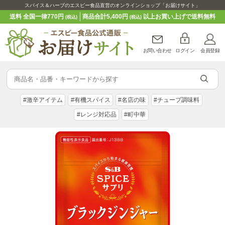
スパイス＆ハーブのエスビー食品直営のオンラインショップ「お届けサイト」
送料 全国一律770円
商品合計5,400円
以上お買い上げで送料無料
(税込)
(税込)
お問い合わせ
ログイン
会員登録
#激辛アイテム
#有機スパイス
#名店の味
#チューブ調味料
#レンジ対応品
#町中華