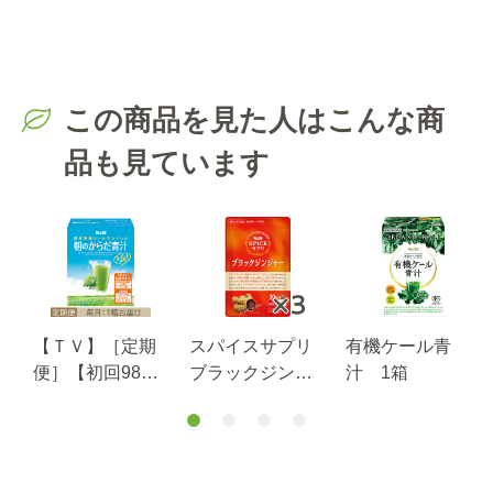
この商品を見た人はこんな商
品も見ています
【ＴＶ】［定期
スパイスサプリ
有機ケール青
ト
便］【初回980
ブラックジンジ
汁 1箱
円】朝のからだ
ャーお腹の脂
青汁毎月1個お届
肪・食後血糖値
けコース
サポート３０日
分１袋×３袋 送