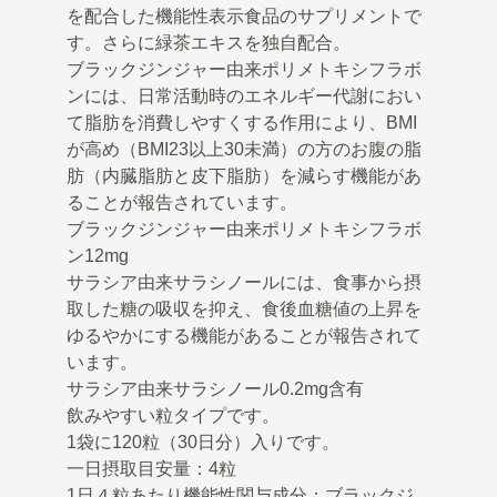
を配合した機能性表示食品のサプリメントで
す。さらに緑茶エキスを独自配合。
ブラックジンジャー由来ポリメトキシフラボ
ンには、日常活動時のエネルギー代謝におい
て脂肪を消費しやすくする作用により、BMI
が高め（BMI23以上30未満）の方のお腹の脂
肪（内臓脂肪と皮下脂肪）を減らす機能があ
ることが報告されています。
ブラックジンジャー由来ポリメトキシフラボ
ン12mg
サラシア由来サラシノールには、食事から摂
取した糖の吸収を抑え、食後血糖値の上昇を
ゆるやかにする機能があることが報告されて
います。
サラシア由来サラシノール0.2mg含有
飲みやすい粒タイプです。
1袋に120粒（30日分）入りです。
一日摂取目安量：4粒
1日４粒あたり機能性関与成分：ブラックジ