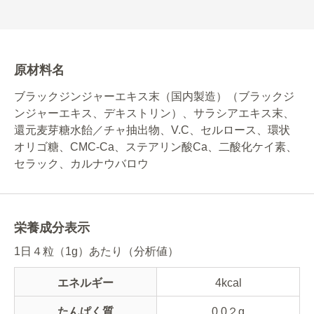
原材料名
ブラックジンジャーエキス末（国内製造）（ブラックジ
ンジャーエキス、デキストリン）、サラシアエキス末、
還元麦芽糖水飴／チャ抽出物、V.C、セルロース、環状
オリゴ糖、CMC-Ca、ステアリン酸Ca、二酸化ケイ素、
セラック、カルナウバロウ
栄養成分表示
1日４粒（1g）あたり（分析値）
エネルギー
4kcal
たんぱく質
0.0２g