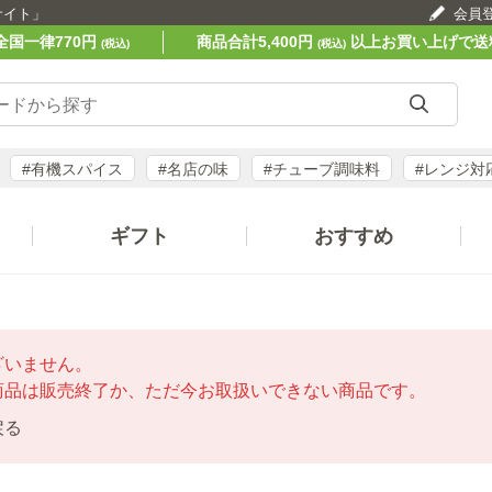
サイト」
会員
全国一律770円
商品合計5,400円
以上お買い上げで送
(税込)
(税込)
#有機スパイス
#名店の味
#チューブ調味料
#レンジ対
ギフト
おすすめ
ざいません。
商品は販売終了か、ただ今お取扱いできない商品です。
戻る