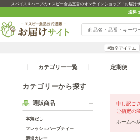
スパイス＆ハーブのエスビー食品直営のオンラインショップ「お届け
送料 
#激辛アイテム
カテゴリー一覧
定期便
カテゴリーから探す
通販商品
申し訳ご
ご指定の
本鶏だし
ホームへ
フレッシュハーブティー
適塩カレー