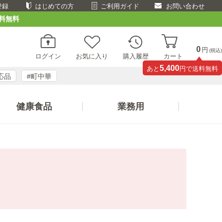
登録
はじめての方
ご利用ガイド
お問い合わせ
料無料
0
円
(税込)
ログイン
お気に入り
購入履歴
カート
5,400
あと
円で送料無料
応品
#町中華
健康食品
業務用