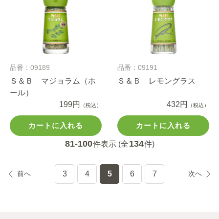
品番：09189
品番：09191
Ｓ＆Ｂ マジョラム（ホ
Ｓ＆Ｂ レモングラス
ール）
199円
432円
（税込）
（税込）
カートに入れる
カートに入れる
81-100
134
件表示 (全
件)
前へ
3
4
5
6
7
次へ