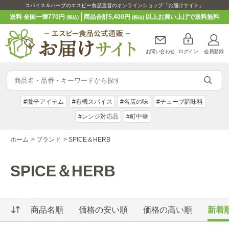
スパイス＆ハーブのエスビー食品直営のオンラインショップ「お届けサイト」
送料 全国一律770円
商品合計5,400円
以上お買い上げで送料無料
(税込)
(税込)
お問い合わせ
ログイン
会員登録
#激辛アイテム
#有機スパイス
#名店の味
#チューブ調味料
#レンジ対応品
#町中華
ホーム
>
ブランド
>
SPICE＆HERB
SPICE＆HERB
商品名順
価格の安い順
価格の高い順
新着