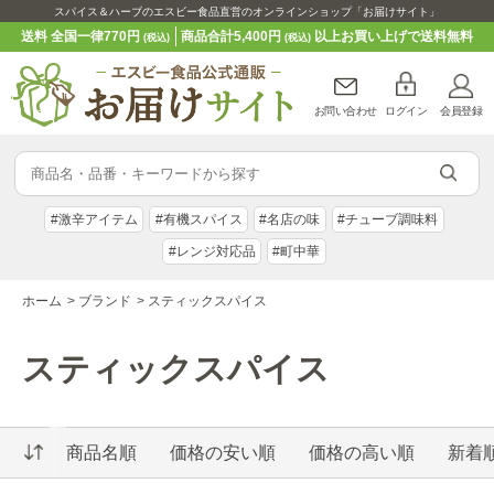
スパイス＆ハーブのエスビー食品直営のオンラインショップ「お届けサイト」
送料 全国一律770円
商品合計5,400円
以上お買い上げで送料無料
(税込)
(税込)
お問い合わせ
ログイン
会員登録
#激辛アイテム
#有機スパイス
#名店の味
#チューブ調味料
#レンジ対応品
#町中華
ホーム
>
ブランド
>
スティックスパイス
スティックスパイス
商品名順
価格の安い順
価格の高い順
新着