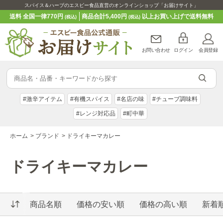
スパイス＆ハーブのエスビー食品直営のオンラインショップ「お届けサイト」
送料 全国一律770円
商品合計5,400円
以上お買い上げで送料無料
(税込)
(税込)
お問い合わせ
ログイン
会員登録
#激辛アイテム
#有機スパイス
#名店の味
#チューブ調味料
#レンジ対応品
#町中華
ホーム
>
ブランド
>
ドライキーマカレー
ドライキーマカレー
商品名順
価格の安い順
価格の高い順
新着