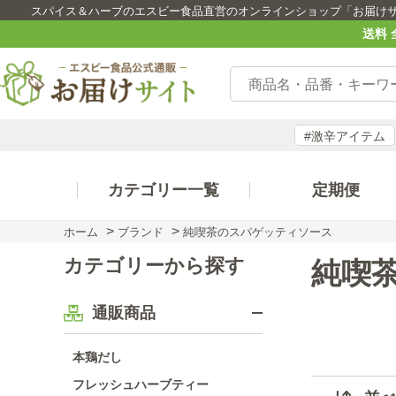
スパイス＆ハーブのエスビー食品直営のオンラインショップ「お届け
送料 
#激辛アイテム
カテゴリー一覧
定期便
>
>
ホーム
ブランド
純喫茶のスパゲッティソース
カテゴリーから探す
純喫
通販商品
本鶏だし
フレッシュハーブティー