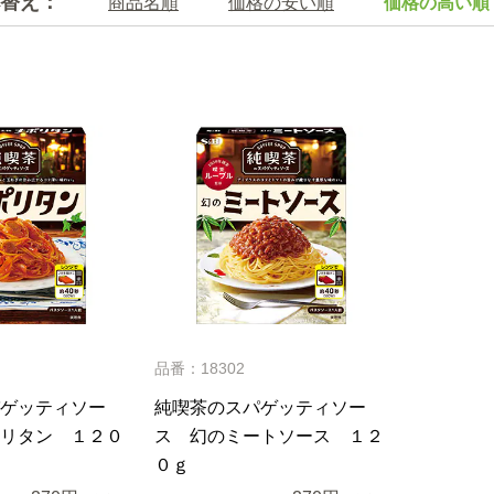
替え：
商品名順
価格の安い順
価格の高い順
品番：18302
ゲッティソー
純喫茶のスパゲッティソー
リタン １２０
ス 幻のミートソース １２
０ｇ