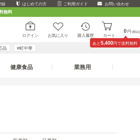
登録
はじめての方
ご利用ガイド
お問い合わせ
料無料
0
円
(税込)
ログイン
お気に入り
購入履歴
カート
5,400
あと
円で送料無料
応品
#町中華
健康食品
業務用