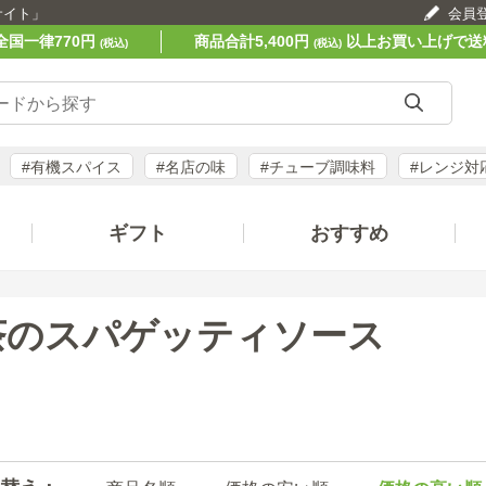
サイト」
会員
全国一律770円
商品合計5,400円
以上お買い上げで送
(税込)
(税込)
#有機スパイス
#名店の味
#チューブ調味料
#レンジ対
ギフト
おすすめ
茶のスパゲッティソース