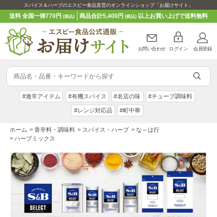
スパイス＆ハーブのエスビー食品直営のオンラインショップ「お届けサイト」
送料 全国一律770円
商品合計5,400円
以上お買い上げで送料無料
(税込)
(税込)
お問い合わせ
ログイン
会員登録
#激辛アイテム
#有機スパイス
#名店の味
#チューブ調味料
#レンジ対応品
#町中華
ホーム
>
香辛料・調味料
>
スパイス・ハーブ
>
な～は行
>
ハーブミックス