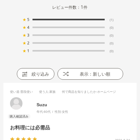
1
レビュー件数：
件
★
5
(1)
★
4
(0)
★
3
(0)
★
2
(0)
★
1
(0)
絞り込み
表示：新しい順
使い道
:普段使い
使う人
:家族
何で商品を知りましたか
:ホームページ
Suzu
年代:
60代
性別:
女性
お料理には必需品