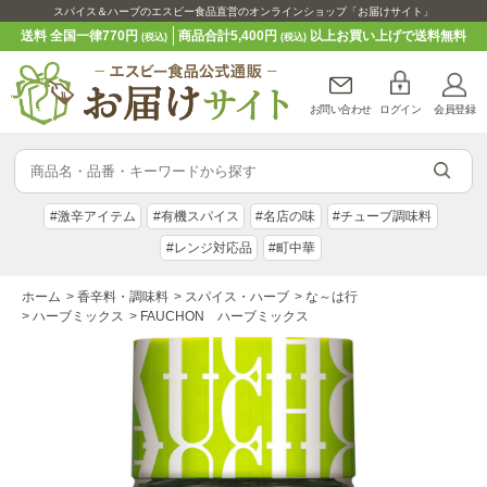
スパイス＆ハーブのエスビー食品直営のオンラインショップ「お届けサイト」
送料 全国一律770円
商品合計5,400円
以上お買い上げで送料無料
(税込)
(税込)
お問い合わせ
ログイン
会員登録
#激辛アイテム
#有機スパイス
#名店の味
#チューブ調味料
#レンジ対応品
#町中華
ホーム
>
香辛料・調味料
>
スパイス・ハーブ
>
な～は行
>
ハーブミックス
>
FAUCHON ハーブミックス