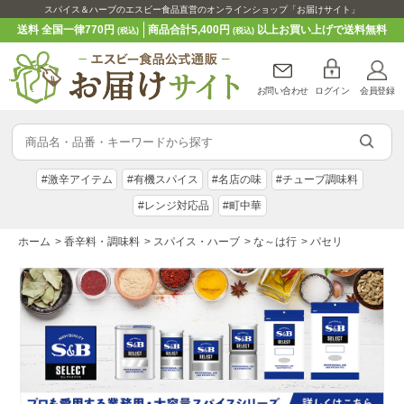
スパイス＆ハーブのエスビー食品直営のオンラインショップ「お届けサイト」
送料 全国一律770円
商品合計5,400円
以上お買い上げで送料無料
(税込)
(税込)
お問い合わせ
ログイン
会員登録
#激辛アイテム
#有機スパイス
#名店の味
#チューブ調味料
#レンジ対応品
#町中華
ホーム
>
香辛料・調味料
>
スパイス・ハーブ
>
な～は行
>
パセリ