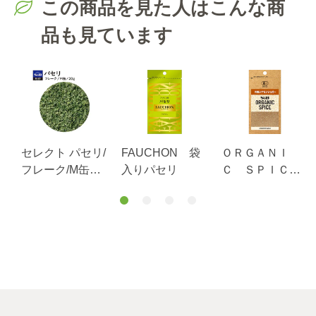
この商品を見た人はこんな商
品も見ています
ン
セレクト パセリ/
FAUCHON 袋
ＯＲＧＡＮＩ
ウ
フレーク/M缶
入りパセリ
Ｃ ＳＰＩＣ
20g
Ｅ 袋入り 有
機シナモンシュ
ガー ２２.３ｇ