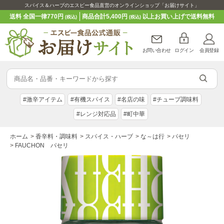
スパイス＆ハーブのエスビー食品直営のオンラインショップ「お届けサイト」
送料 全国一律770円
商品合計5,400円
以上お買い上げで送料無料
(税込)
(税込)
お問い合わせ
ログイン
会員登録
#激辛アイテム
#有機スパイス
#名店の味
#チューブ調味料
#レンジ対応品
#町中華
ホーム
>
香辛料・調味料
>
スパイス・ハーブ
>
な～は行
>
パセリ
>
FAUCHON パセリ