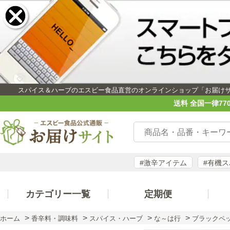
スパイス＆ハーブのエスビー食品直営のオンラインショップ「お届け
送料 全国一律77
#激辛アイテム
#有機
カテゴリー一覧
定期便
>
>
>
>
ホーム
香辛料・調味料
スパイス・ハーブ
な～は行
ブラックペ