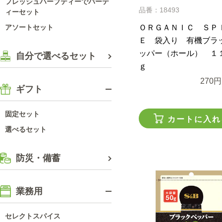
フレッシュハーブティーでパーテ
品番：18493
ィーセット
ＯＲＧＡＮＩＣ ＳＰ
アソートセット
Ｅ 袋入り 有機ブラ
ッパー（ホール） １１
自分で選べるセット
ｇ
270円
ギフト
固定セット
カートに入れ
選べるセット
防災・備蓄
業務用
セレクトスパイス