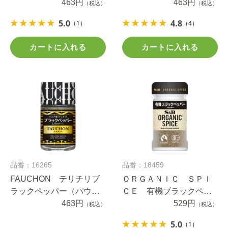
ル）
463円
き）
463円
（税込）
（税込）
5.0
4.8
（1）
（4）
カートに入れる
カートに入れる
品番：16265
品番：18459
FAUCHON テリチリブ
ＯＲＧＡＮＩＣ ＳＰＩ
ラックペッパー（パウダ
ＣＥ 有機ブラックペッ
ー）
463円
パー（パウダー） ２１.
529円
（税込）
（税込）
５ｇ
5.0
（1）