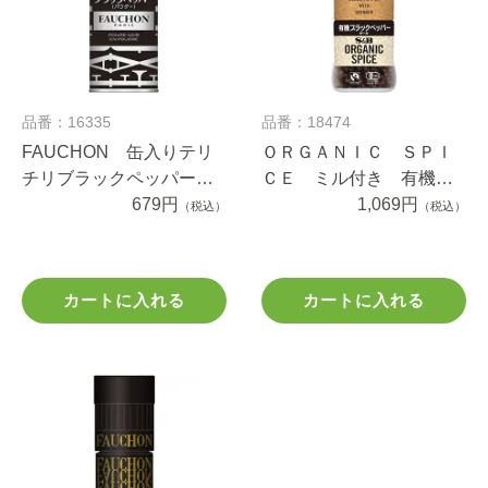
品番：16335
品番：18474
FAUCHON 缶入りテリ
ＯＲＧＡＮＩＣ ＳＰＩ
チリブラックペッパー
ＣＥ ミル付き 有機ブ
（パウダー）
679円
ラックペッパー １９.５
1,069円
（税込）
（税込）
ｇ
カートに入れる
カートに入れる