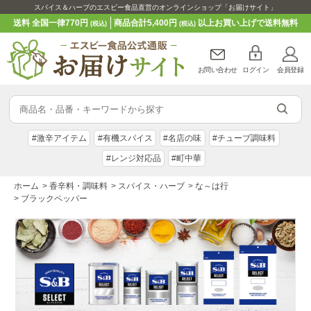
スパイス＆ハーブのエスビー食品直営のオンラインショップ「お届けサイト」
送料 全国一律770円
商品合計5,400円
以上お買い上げで送料無料
(税込)
(税込)
お問い合わせ
ログイン
会員登録
#激辛アイテム
#有機スパイス
#名店の味
#チューブ調味料
#レンジ対応品
#町中華
ホーム
>
香辛料・調味料
>
スパイス・ハーブ
>
な～は行
>
ブラックペッパー