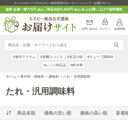
スパイス＆ハーブのエスビー食品直営のオンラインショップ「お届けサイト」
送料 全国一律770円
商品合計5,400円
以上お買い上げで送料無料
(税込)
(税込)
お問い合わせ
ログイン
会員登録
#激辛アイテム
#有機スパイス
#名店の味
#チューブ調味料
#レンジ対応品
#町中華
ホーム
>
香辛料・調味料
>
調味料
>
たれ・汎用調味料
たれ・汎用調味料
商品名順
価格の安い順
価格の高い順
新着