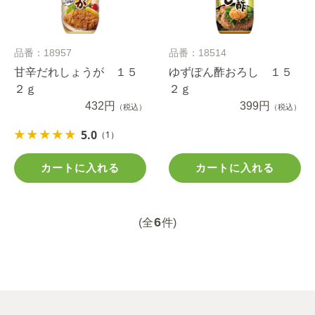
品番：18957
品番：18514
甘辛だれしょうが １５
ゆずぽん酢おろし １５
２ｇ
２ｇ
432円
399円
（税込）
（税込）
5.0
（1）
カートに入れる
カートに入れる
6
(全
件)