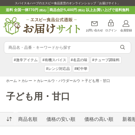
スパイス＆ハーブのエスビー食品直営のオンラインショップ「お届けサイト」
送料 全国一律770円
商品合計5,400円
以上お買い上げで送料無料
(税込)
(税込)
お問い合わせ
ログイン
会員登録
#激辛アイテム
#有機スパイス
#名店の味
#チューブ調味料
#レンジ対応品
#町中華
ホーム
>
カレー
>
カレールウ・パウダールウ
>
子ども用・甘口
子ども用・甘口
商品名順
価格の安い順
価格の高い順
新着