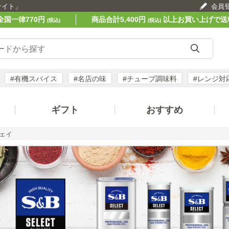
サイト」
会員
全国一律770円
商品合計5,400円
以上お買い上げで送
(税込)
(税込)
#有機スパイス
#名店の味
#チューブ調味料
#レンジ対
ギフト
おすすめ
ェイ