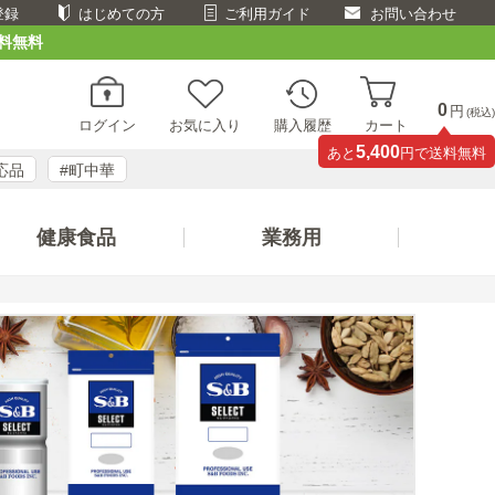
登録
はじめての方
ご利用ガイド
お問い合わせ
料無料
0
円
(税込)
ログイン
お気に入り
購入履歴
カート
5,400
あと
円で送料無料
応品
#町中華
健康食品
業務用