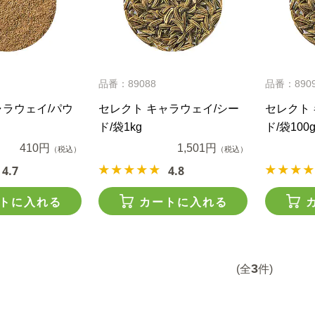
品番：89088
品番：890
ャラウェイ/パウ
セレクト キャラウェイ/シー
セレクト 
ド/袋1kg
ド/袋100
410円
1,501円
（税込）
（税込）
4.7
4.8
トに入れる
カートに入れる
3
(全
件)