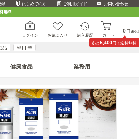
登録
はじめての方
ご利用ガイド
お問い合わせ
料無料
0
円
(税込)
ログイン
お気に入り
購入履歴
カート
5,400
あと
円で送料無料
応品
#町中華
健康食品
業務用