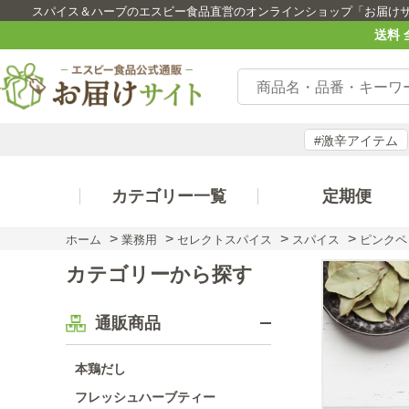
スパイス＆ハーブのエスビー食品直営のオンラインショップ「お届け
送料 
#激辛アイテム
カテゴリー一覧
定期便
>
>
>
>
ホーム
業務用
セレクトスパイス
スパイス
ピンクペ
カテゴリーから探す
通販商品
本鶏だし
フレッシュハーブティー