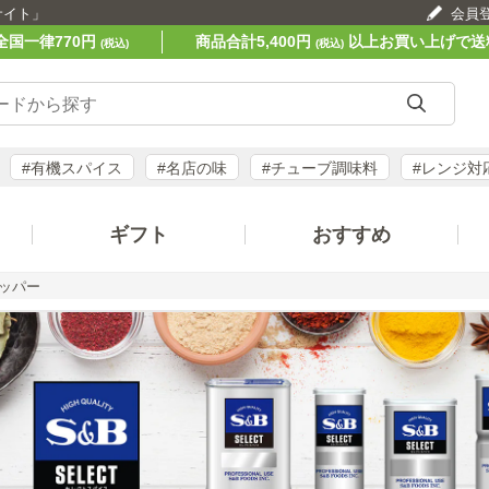
サイト」
会員
全国一律770円
商品合計5,400円
以上お買い上げで送
(税込)
(税込)
#有機スパイス
#名店の味
#チューブ調味料
#レンジ対
ギフト
おすすめ
ッパー