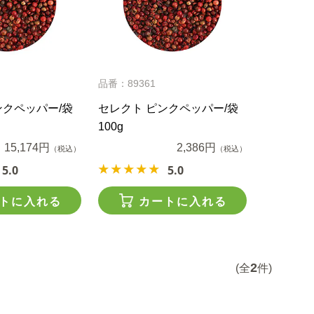
品番：89361
ンクペッパー/袋
セレクト ピンクペッパー/袋
100g
15,174円
2,386円
（税込）
（税込）
5.0
5.0
トに入れる
カートに入れる
2
(全
件)