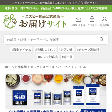
スパイス＆ハーブのエスビー食品直営のオンラインショップ「お届けサイト」
送料 全国一律770円
商品合計5,400円
以上お買い上げで送料無料
(税込)
(税込)
お問い合わせ
ログイン
会員登録
#激辛アイテム
#有機スパイス
#名店の味
#チューブ調味料
#レンジ対応品
#町中華
ホーム
>
業務用
>
セレクトスパイス
>
ハーブ
>
チャービル