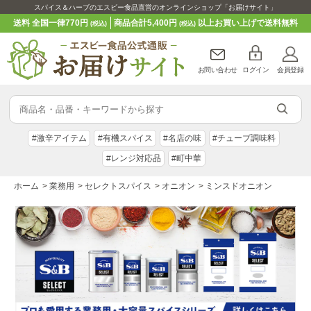
スパイス＆ハーブのエスビー食品直営のオンラインショップ「お届けサイト」
送料 全国一律770円
商品合計5,400円
以上お買い上げで送料無料
(税込)
(税込)
お問い合わせ
ログイン
会員登録
#激辛アイテム
#有機スパイス
#名店の味
#チューブ調味料
#レンジ対応品
#町中華
ホーム
>
業務用
>
セレクトスパイス
>
オニオン
>
ミンスドオニオン