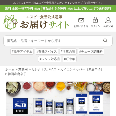
スパイス＆ハーブのエスビー食品直営のオンラインショップ「お届けサイト」
送料 全国一律770円
商品合計5,400円
以上お買い上げで送料無料
(税込)
(税込)
お問い合わせ
ログイン
会員登録
#激辛アイテム
#有機スパイス
#名店の味
#チューブ調味料
#レンジ対応品
#町中華
ホーム
>
業務用
>
セレクトスパイス
>
カイエンペッパー（赤唐辛子）
>
韓国産唐辛子