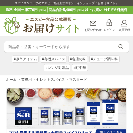
スパイス＆ハーブのエスビー食品直営のオンラインショップ「お届けサイト」
送料 全国一律770円
商品合計5,400円
以上お買い上げで送料無料
(税込)
(税込)
お問い合わせ
ログイン
会員登録
#激辛アイテム
#有機スパイス
#名店の味
#チューブ調味料
#レンジ対応品
#町中華
ホーム
>
業務用
>
セレクトスパイス
>
マスタード