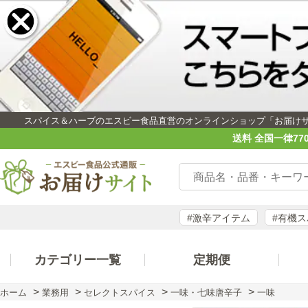
スパイス＆ハーブのエスビー食品直営のオンラインショップ「お届け
送料 全国一律77
#激辛アイテム
#有機
カテゴリー一覧
定期便
>
>
>
>
ホーム
業務用
セレクトスパイス
一味・七味唐辛子
一味