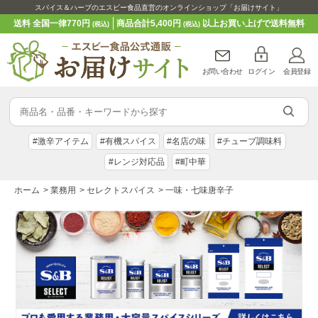
スパイス＆ハーブのエスビー食品直営のオンラインショップ「お届けサイト」
送料 全国一律770円
商品合計5,400円
以上お買い上げで送料無料
(税込)
(税込)
お問い合わせ
ログイン
会員登録
#激辛アイテム
#有機スパイス
#名店の味
#チューブ調味料
#レンジ対応品
#町中華
ホーム
>
業務用
>
セレクトスパイス
>
一味・七味唐辛子