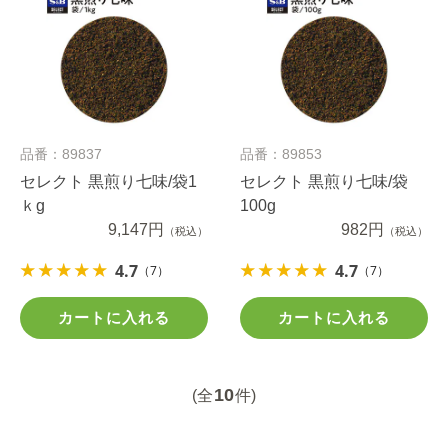
品番：89837
品番：89853
セレクト 黒煎り七味/袋1
セレクト 黒煎り七味/袋
ｋg
100g
9,147円
982円
（税込）
（税込）
4.7
4.7
（7）
（7）
カートに入れる
カートに入れる
10
(全
件)