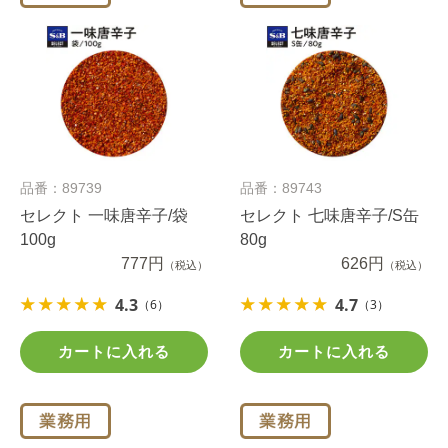
品番：89739
品番：89743
セレクト 一味唐辛子/袋
セレクト 七味唐辛子/S缶
100g
80g
777円
626円
（税込）
（税込）
4.3
4.7
（6）
（3）
カートに入れる
カートに入れる