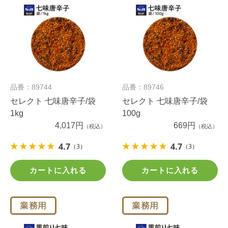
品番：89744
品番：89746
セレクト 七味唐辛子/袋
セレクト 七味唐辛子/袋
1kg
100g
4,017円
669円
（税込）
（税込）
4.7
4.7
（3）
（3）
カートに入れる
カートに入れる