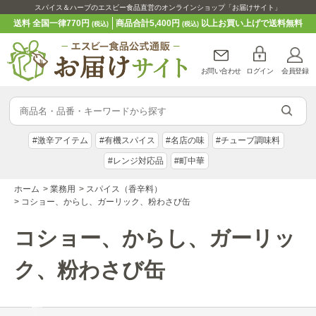
スパイス＆ハーブのエスビー食品直営のオンラインショップ「お届けサイト」
送料 全国一律770円
商品合計5,400円
以上お買い上げで送料無料
(税込)
(税込)
お問い合わせ
ログイン
会員登録
#激辛アイテム
#有機スパイス
#名店の味
#チューブ調味料
#レンジ対応品
#町中華
ホーム
>
業務用
>
スパイス（香辛料）
>
コショー、からし、ガーリック、粉わさび缶
コショー、からし、ガーリッ
ク、粉わさび缶