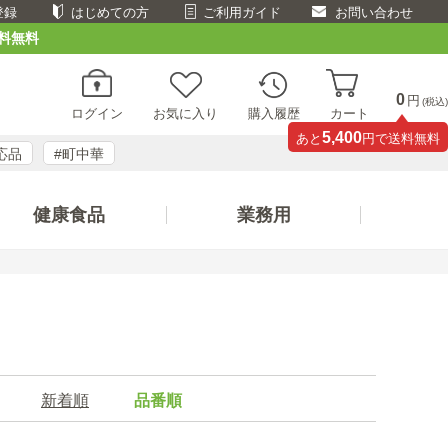
登録
はじめての方
ご利用ガイド
お問い合わせ
料無料
0
円
(税込)
ログイン
お気に入り
購入履歴
カート
5,400
あと
円で送料無料
応品
#町中華
健康食品
業務用
新着順
品番順