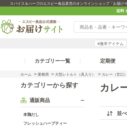
スパイス＆ハーブのエスビー食品直営のオンラインショップ「お届け
送料 
#激辛アイテム
カテゴリー一覧
定期便
>
>
>
ホーム
業務用
大型レトルト（具入り）
カレー（甘口
カテゴリーから探す
カレ
通販商品
並べ
本鶏だし
フレッシュハーブティー