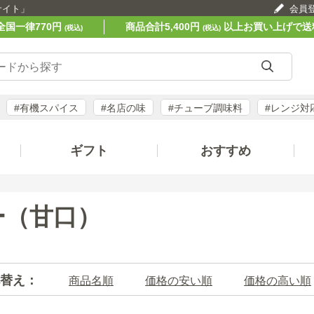
サイト」
会員
全国一律770円
商品合計5,400円
以上お買い上げで送
(税込)
(税込)
#有機スパイス
#名店の味
#チューブ調味料
#レンジ対
ギフト
おすすめ
）
ー（甘口）
替え：
商品名順
価格の安い順
価格の高い順