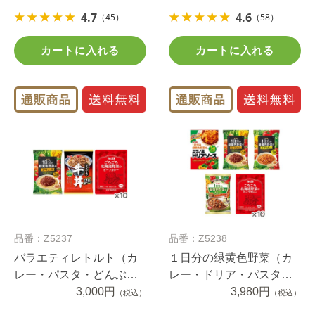
4.7
4.6
（45）
（58）
カートに入れる
カートに入れる
品番：Z5237
品番：Z5238
バラエティレトルト（カ
１日分の緑黄色野菜（カ
レー・パスタ・どんぶ
レー・ドリア・パスタ２
り）１５食セット
3,000円
種）＆ごろごろ野菜カレ
3,980円
（税込）
（税込）
ーセット