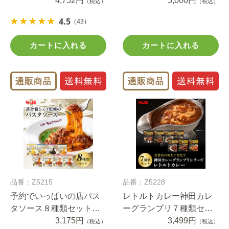
ト 送料無料（当社負
4,752円
セット
5,000円
（税込）
（税込）
担）
4.5
（43）
カートに入れる
カートに入れる
品番：Z5215
品番：Z5228
予約でいっぱいの店パス
レトルトカレー神田カレ
タソース８種類セット
ーグランプリ７種類セッ
送料無料（当社負担）
3,175円
ト送料無料（当社負担）
3,499円
（税込）
（税込）