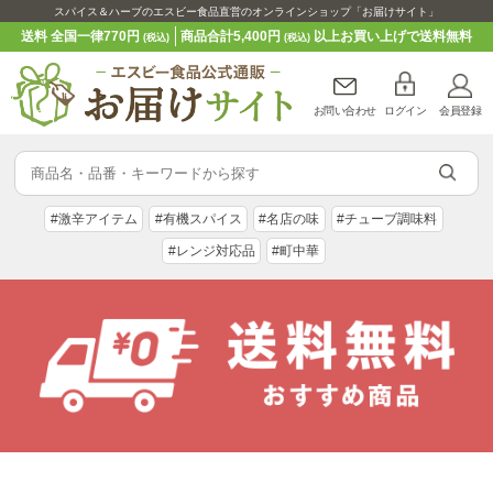
スパイス＆ハーブのエスビー食品直営のオンラインショップ「お届けサイト」
送料 全国一律770円
商品合計5,400円
以上お買い上げで送料無料
(税込)
(税込)
お問い合わせ
ログイン
会員登録
#激辛アイテム
#有機スパイス
#名店の味
#チューブ調味料
#レンジ対応品
#町中華