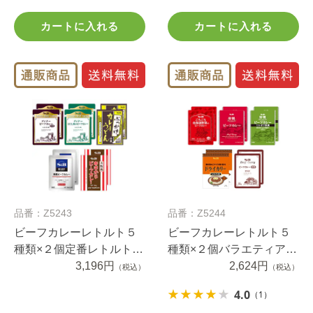
カートに入れる
カートに入れる
品番：Z5243
品番：Z5244
ビーフカレーレトルト５
ビーフカレーレトルト５
種類×２個定番レトルトア
種類×２個バラエティアソ
ソートセット 送料無料
3,196円
ートセット 送料無料
2,624円
（税込）
（税込）
（当社負担）
（当社負担）
4.0
（1）