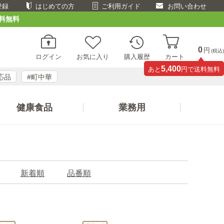
登録
はじめての方
ご利用ガイド
お問い合わせ
料無料
0
円
(税込)
ログイン
お気に入り
購入履歴
カート
5,400
あと
円で送料無料
応品
#町中華
健康食品
業務用
新着順
品番順