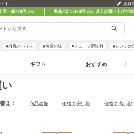
サイト」
会員
全国一律770円
商品合計5,400円
以上お買い上げで送
(税込)
(税込)
#有機スパイス
#名店の味
#チューブ調味料
#レンジ対
ギフト
おすすめ
買い
替え：
商品名順
価格の安い順
価格の高い順