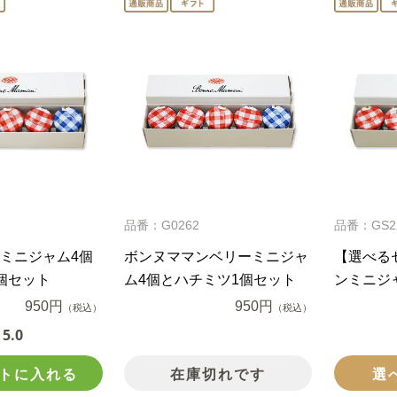
品番：G0262
品番：GS2
ミニジャム4個
ボンヌママンベリーミニジャ
【選べる
個セット
ム4個とハチミツ1個セット
ンミニジ
950円
950円
（税込）
（税込）
5.0
トに入れる
在庫切れです
選