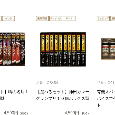
品番：GS454
品番：G01
ト】噂の名店１
【選べるセット】神田カレー
有機スパ
型
グランプリ１０個ボックス型
パイスで
ト
4,590円
4,590円
（税込）
（税込）