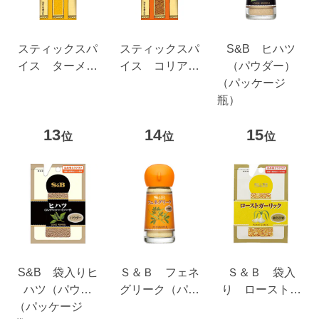
スティックスパ
スティックスパ
S&B ヒハツ
イス ターメリ
イス コリアン
（パウダー）
ック（うこ
ダー ４.２ｇ
（パッケージ
ん） ５.４ｇ
瓶）
13
14
15
位
位
位
S&B 袋入りヒ
Ｓ＆Ｂ フェネ
Ｓ＆Ｂ 袋入
ハツ（パウダ
グリーク（パウ
り ローストガ
（パッケージ
ー）
ダー）
ーリック（あら