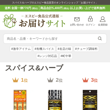
スパイス＆ハーブのエスビー食品直営のオンラインショップ「お届けサイト」
送料 全国一律770円
商品合計5,400円
以上お買い上げで送料無料
(税込)
(税込)
お問い合わせ
ログイン
会員登録
#激辛アイテム
#有機スパイス
#名店の味
#チューブ調味料
#レンジ対応品
#町中華
スパイス&ハーブ
1
2
3
位
位
位