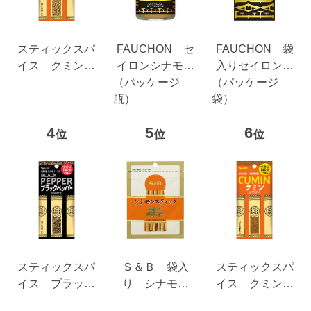
スティックスパ
FAUCHON セ
FAUCHON 袋
イス クミンシ
イロンシナモン
入りセイロンシ
ード ５.７ｇ
（パッケージ
（パウダー）
（パッケージ
ナモン（パウダ
瓶）
袋）
ー）
4
5
6
位
位
位
スティックスパ
Ｓ＆Ｂ 袋入
スティックスパ
イス ブラック
り シナモン
イス クミン
ペッパー（あら
（スティック）
５.１ｇ