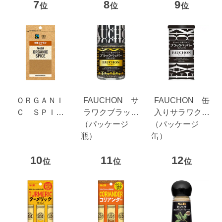
7
8
9
びき） ５.４ｇ
位
位
位
ＯＲＧＡＮＩ
FAUCHON サ
FAUCHON 缶
Ｃ ＳＰＩＣ
ラワクブラック
入りサラワクブ
Ｅ 袋入り 有
（パッケージ
ペッパー（あら
（パッケージ
ラックペッパー
機シナモン（パ
瓶）
びき）
缶）
（あらびき）
ウダー） １３
10
11
12
ｇ
位
位
位