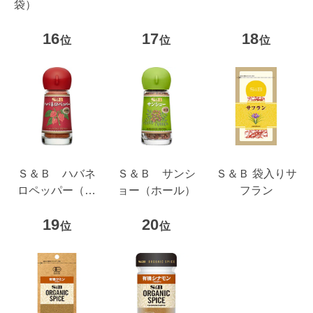
袋）
びき）
16
17
18
位
位
位
Ｓ＆Ｂ ハバネ
Ｓ＆Ｂ サンシ
Ｓ＆Ｂ 袋入りサ
ロペッパー（パ
ョー（ホール）
フラン
ウダー）
19
20
位
位