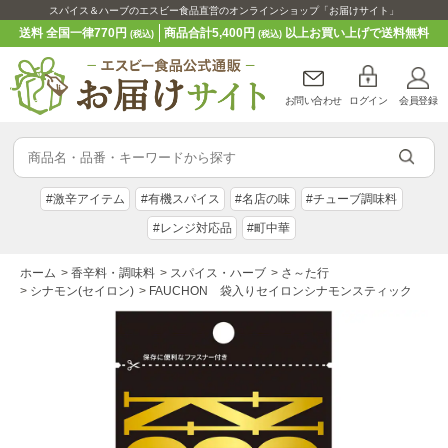
スパイス＆ハーブのエスビー食品直営のオンラインショップ「お届けサイト」
送料 全国一律770円
商品合計5,400円
以上お買い上げで送料無料
(税込)
(税込)
お問い合わせ
ログイン
会員登録
#激辛アイテム
#有機スパイス
#名店の味
#チューブ調味料
#レンジ対応品
#町中華
ホーム
>
香辛料・調味料
>
スパイス・ハーブ
>
さ～た行
>
シナモン(セイロン)
>
FAUCHON 袋入りセイロンシナモンスティック