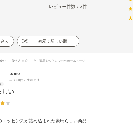
レビュー件数：
2
件
★
★
り込み
表示：新しい順
段使い
使う人
:自分
何で商品を知りましたか
:ホームページ
tomo
年代:
60代
性別:
男性
らしい
のエッセンスが詰め込まれた素晴らしい商品