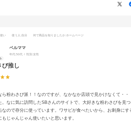
段使い
使う人
:自分
何で商品を知りましたか
:ホームページ
ベルママ
年代:
50代
性別:
女性
さび推し
なら粉わさび派！！なのですが、なかなか店頭で見かけなくて・・
た。なに気に訪問したSBさんのサイトで、大好きな粉わさびを見
缶なので存分に使っています。ワサビが食べたいから、お刺身にす
にもじゃんじゃん使いたいと思います。