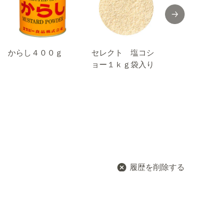
からし４００ｇ
セレクト 塩コシ
セレクト パ
ョー１ｋｇ袋入り
レーク/M缶2
履歴を削除する