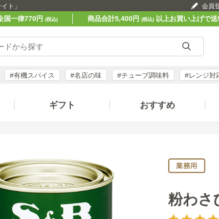
サイト」
会員
全国一律770円
商品合計5,400円
以上お買い上げで送
(税込)
(税込)
#有機スパイス
#名店の味
#チューブ調味料
#レンジ対
ギフト
おすすめ
粉わさ