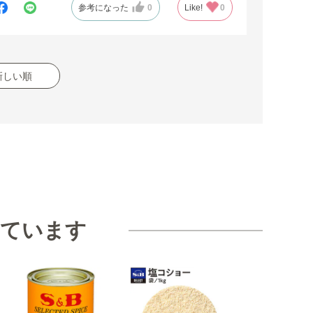
参考になった
0
Like!
0
新しい順
見ています