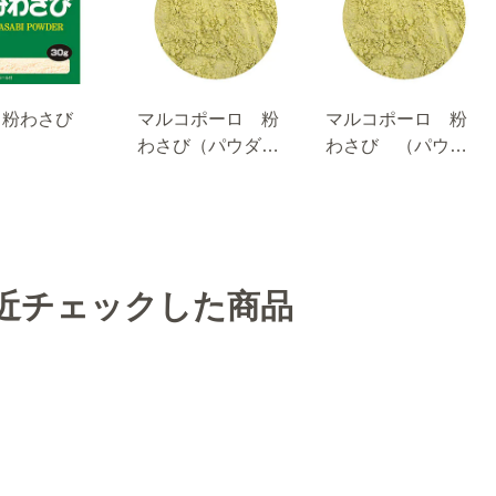
り粉わさび
マルコポーロ 粉
マルコポーロ 粉
わさび（パウダ
わさび （パウダ
ー） １ｋｇ袋入
ー）３００ｇ袋入
り
り
近チェックした商品