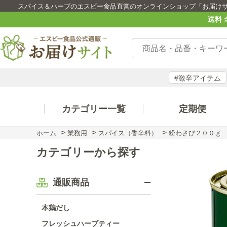
スパイス＆ハーブのエスビー食品直営のオンラインショップ「お届け
送料 
#激辛アイテム
カテゴリー一覧
定期便
>
>
>
ホーム
業務用
スパイス（香辛料）
粉わさび２００ｇ
カテゴリーから探す
通販商品
本鶏だし
フレッシュハーブティー