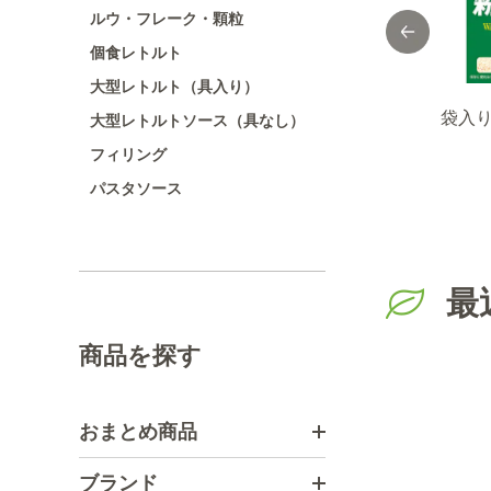
ルウ・フレーク・顆粒
個食レトルト
大型レトルト（具入り）
ＩＣ
ＭＡＩＬＬＥバル
セレクト パセリ/チ
袋入
大型レトルトソース（具なし）
袋入
サミコビネガー
ップ/袋1ｋg
フィリング
モン
500ml
パスタソース
.３
最
商品を探す
おまとめ商品
ブランド