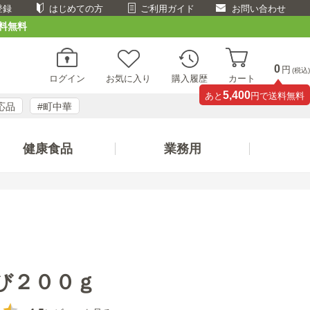
登録
はじめての方
ご利用ガイド
お問い合わせ
料無料
0
円
(税込)
ログイン
お気に入り
購入履歴
カート
5,400
あと
円で送料無料
応品
#町中華
健康食品
業務用
び２００ｇ