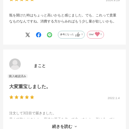
2024.9.29
瓶を開けた時はちょっと高いかもと感じました。でも、これって貴重
なものなんですね。消費する方からみればもう少し量が欲しいかも。
参考になった
0
Like!
0
まこと
大変重宝しました。
2022.1.4
注文して3日目で届きました。
早くて助かりました。早速お菓子を作って食べました。形は今一でし
たが味は売っている物と同じくらい美味しく出来ました。
続きを読む