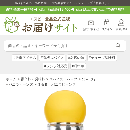
スパイス＆ハーブのエスビー食品直営のオンラインショップ「お届けサイト」
送料 全国一律770円
商品合計5,400円
以上お買い上げで送料無料
(税込)
(税込)
お問い合わせ
ログイン
会員登録
#激辛アイテム
#有機スパイス
#名店の味
#チューブ調味料
#レンジ対応品
#町中華
ホーム
>
香辛料・調味料
>
スパイス・ハーブ
>
な～は行
>
バニラビーンズ
>
Ｓ＆Ｂ バニラビーンズ