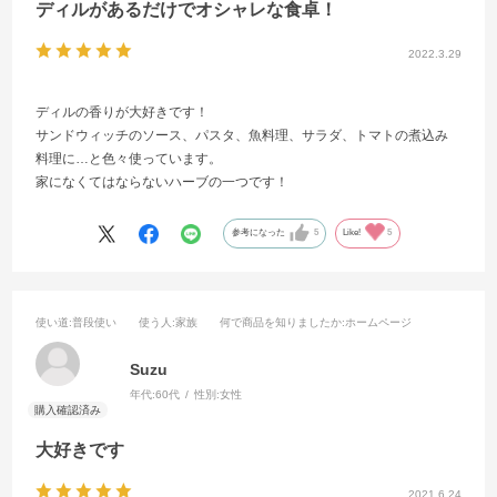
ディルがあるだけでオシャレな食卓！
2022.3.29
ディルの香りが大好きです！
サンドウィッチのソース、パスタ、魚料理、サラダ、トマトの煮込み
料理に…と色々使っています。
家になくてはならないハーブの一つです！
参考になった
5
Like!
5
使い道
:普段使い
使う人
:家族
何で商品を知りましたか
:ホームページ
Suzu
年代:
60代
性別:
女性
大好きです
2021.6.24