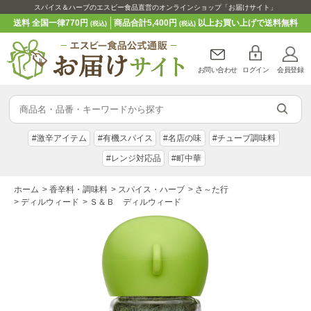
スパイス＆ハーブのエスビー食品直営のオンラインショップ「お届けサイト」
送料 全国一律770円
商品合計5,400円
以上お買い上げで送料無料
(税込)
(税込)
お問い合わせ
ログイン
会員登録
#激辛アイテム
#有機スパイス
#名店の味
#チューブ調味料
#レンジ対応品
#町中華
ホーム
>
香辛料・調味料
>
スパイス・ハーブ
>
さ～た行
>
ディルウィード
>
Ｓ＆Ｂ ディルウィード