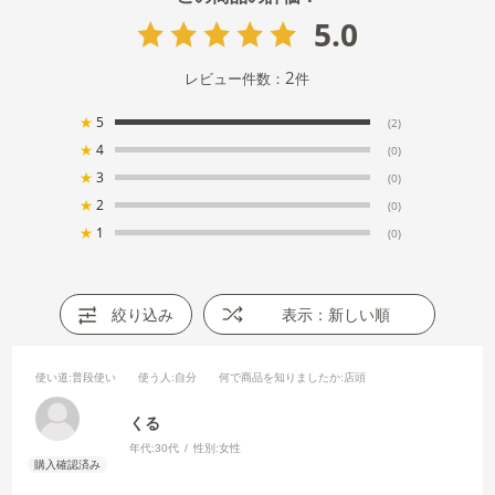
5.0
2
レビュー件数：
件
★
5
(2)
★
4
(0)
★
3
(0)
★
2
(0)
★
1
(0)
絞り込み
表示：新しい順
使い道
:普段使い
使う人
:自分
何で商品を知りましたか
:店頭
くる
年代:
30代
性別:
女性