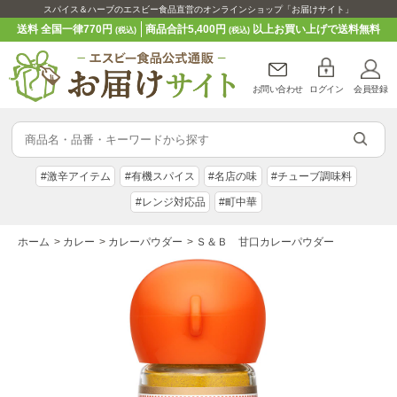
スパイス＆ハーブのエスビー食品直営のオンラインショップ「お届けサイト」
送料 全国一律770円
商品合計5,400円
以上お買い上げで送料無料
(税込)
(税込)
お問い合わせ
ログイン
会員登録
#激辛アイテム
#有機スパイス
#名店の味
#チューブ調味料
#レンジ対応品
#町中華
ホーム
>
カレー
>
カレーパウダー
>
Ｓ＆Ｂ 甘口カレーパウダー