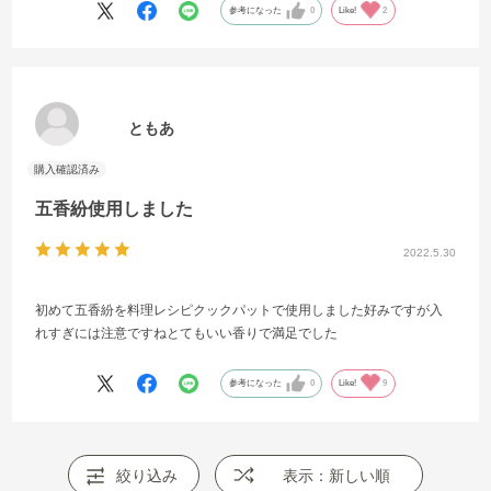
参考になった
0
Like!
2
ともあ
五香紛使用しました
2022.5.30
初めて五香紛を料理レシピクックパットで使用しました好みですが入
れすぎには注意ですねとてもいい香りで満足でした
参考になった
0
Like!
9
絞り込み
表示：新しい順