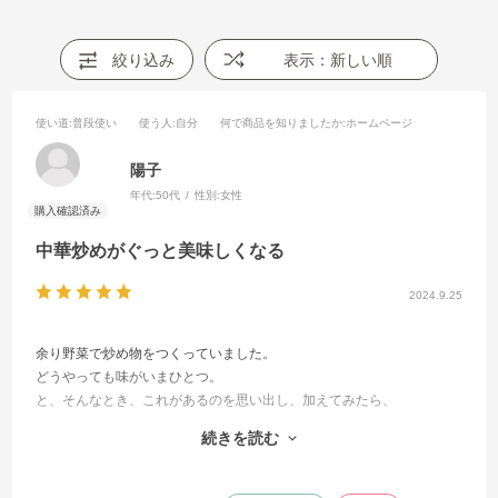
絞り込み
表示：新しい順
使い道
:普段使い
使う人
:自分
何で商品を知りましたか
:ホームページ
陽子
年代:
50代
性別:
女性
中華炒めがぐっと美味しくなる
2024.9.25
余り野菜で炒め物をつくっていました。
どうやっても味がいまひとつ。
と、そんなとき、これがあるのを思い出し、加えてみたら、
また、ナスの揚げ焼きの味噌だれにもつかってみたら、
続きを読む
味がぐっと引き立ちました。
中華料理をプレミアムにしてくれる貴重な逸品です。