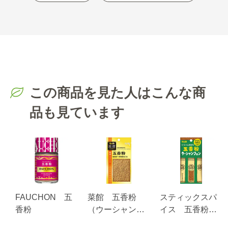
この商品を見た人はこんな商
品も見ています
FAUCHON 五
菜館 五香粉
スティックスパ
香粉
（ウーシャンフ
イス 五香粉
ェン） １０ｇ
３.９ｇ