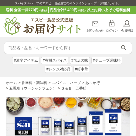
スパイス＆ハーブのエスビー食品直営のオンラインショップ「お届けサイト」
送料 全国一律770円
商品合計5,400円
以上お買い上げで送料無料
(税込)
(税込)
お問い合わせ
ログイン
会員登録
#激辛アイテム
#有機スパイス
#名店の味
#チューブ調味料
#レンジ対応品
#町中華
ホーム
>
香辛料・調味料
>
スパイス・ハーブ
>
あ～か行
>
五香粉（ウーシャンフェン）
>
Ｓ＆Ｂ 五香粉