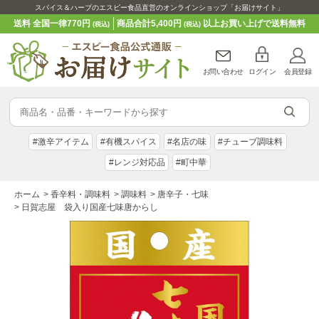
スパイス＆ハーブのエスビー食品直営のオンラインショップ「お届けサイト」
送料 全国一律770円
商品合計5,400円
以上お買い上げで送料無料
(税込)
(税込)
お問い合わせ
ログイン
会員登録
#激辛アイテム
#有機スパイス
#名店の味
#チューブ調味料
#レンジ対応品
#町中華
ホーム
>
香辛料・調味料
>
調味料
>
唐辛子・七味
>
日賀志屋 袋入り国産七味唐からし