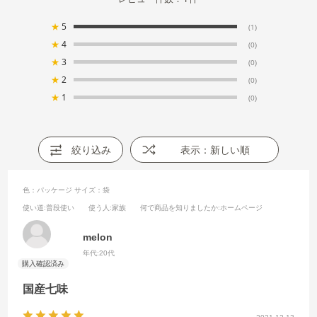
★
5
(1)
★
4
(0)
★
3
(0)
★
2
(0)
★
1
(0)
絞り込み
表示：新しい順
色：パッケージ
サイズ：袋
使い道
:普段使い
使う人
:家族
何で商品を知りましたか
:ホームページ
melon
年代:
20代
国産七味