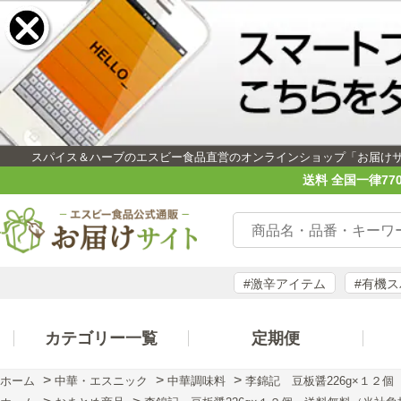
スパイス＆ハーブのエスビー食品直営のオンラインショップ「お届け
送料 全国一律77
#激辛アイテム
#有機
カテゴリー一覧
定期便
>
>
>
ホーム
中華・エスニック
中華調味料
李錦記 豆板醤226g×１２