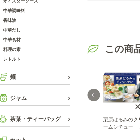
オイスターソース
中華調味料
香味油
中華だし
中華食材
この商
料理の素
レトルト
麺
ジャム
茶葉・ティーバッグ
ＭＡＩＬＬＥ デ
マイユ 種入りマス
栗原はるみのク
ィジョンマスター
タード 瓶 845g×３
ームシチュー 
 215g
個 送料無料（当
０２ｇ×６個
セット