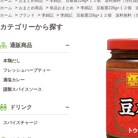
>
>
ホーム
おまとめ商品
李錦記 豆板醤226g×１２個 送料無料（当社負
>
>
>
ホーム
おまとめ商品
単品おまとめ
李錦記 豆板醤226g×１２個
>
>
>
ホーム
ブランド
李錦記
李錦記 豆板醤226g×１２個 送料無料（
カテゴリーから探す
通販商品
本鶏だし
フレッシュハーブティー
適塩カレー
謹製スパイスソース
ドリンク
スパイスチャージ