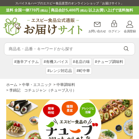
スパイス＆ハーブのエスビー食品直営のオンラインショップ「お届けサイト」
送料 全国一律770円
商品合計5,400円
以上お買い上げで送料無料
(税込)
(税込)
お問い合わせ
ログイン
会員登録
#激辛アイテム
#有機スパイス
#名店の味
#チューブ調味料
#レンジ対応品
#町中華
ホーム
>
中華・エスニック
>
中華調味料
>
李錦記 コチュジャン（チューブ入り）