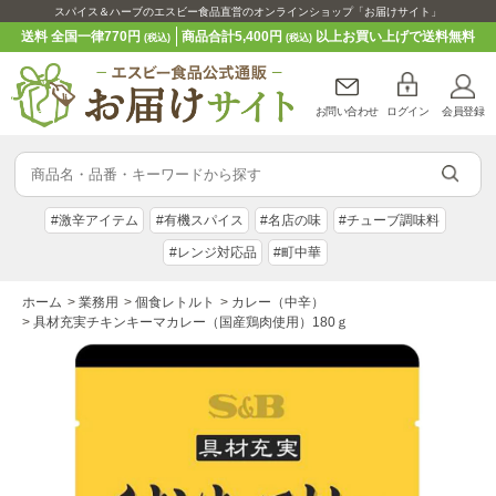
スパイス＆ハーブのエスビー食品直営のオンラインショップ「お届けサイト」
送料 全国一律770円
商品合計5,400円
以上お買い上げで送料無料
(税込)
(税込)
お問い合わせ
ログイン
会員登録
#激辛アイテム
#有機スパイス
#名店の味
#チューブ調味料
#レンジ対応品
#町中華
ホーム
>
業務用
>
個食レトルト
>
カレー（中辛）
>
具材充実チキンキーマカレー（国産鶏肉使用）180ｇ