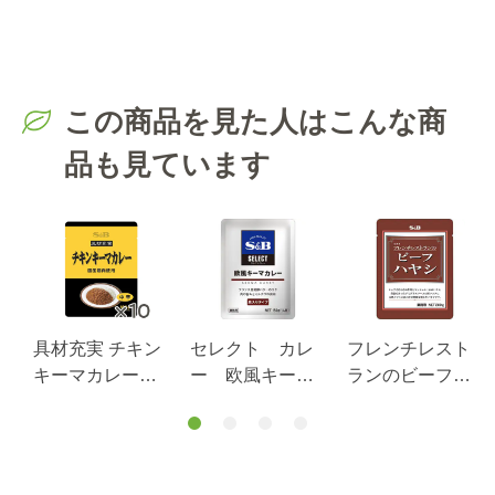
この商品を見た人はこんな商
品も見ています
具材充実 チキン
セレクト カレ
フレンチレスト
キーマカレー１
ー 欧風キーマ
ランのビーフハ
８０ｇ×１０個
カレー １５０
ヤシ２００ｇ
ｇ