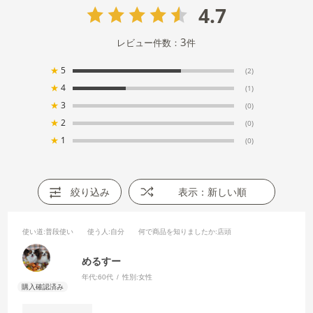
4.7
3
レビュー件数：
件
★
5
(2)
★
4
(1)
★
3
(0)
★
2
(0)
★
1
(0)
絞り込み
表示：新しい順
使い道
:普段使い
使う人
:自分
何で商品を知りましたか
:店頭
めるすー
年代:
60代
性別:
女性