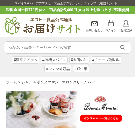
スパイス＆ハーブのエスビー食品直営のオンラインショップ「お届けサイト」
送料 全国一律770円
商品合計5,400円
以上お買い上げで送料無料
(税込)
(税込)
お問い合わせ
ログイン
会員登録
#激辛アイテム
#有機スパイス
#名店の味
#チューブ調味料
#レンジ対応品
#町中華
ホーム
>
ジャム
>
ボンヌママン マロンクリーム225G