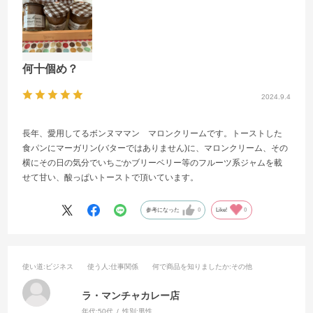
何十個め？
2024.9.4
長年、愛用してるボンヌママン マロンクリームです。トーストした
食パンにマーガリン(バターではありません)に、マロンクリーム、その
横にその日の気分でいちごかブリーベリー等のフルーツ系ジャムを載
せて甘い、酸っぱいトーストで頂いています。
参考になった
0
Like!
0
使い道
:ビジネス
使う人
:仕事関係
何で商品を知りましたか
:その他
ラ・マンチャカレー店
年代:
50代
性別:
男性