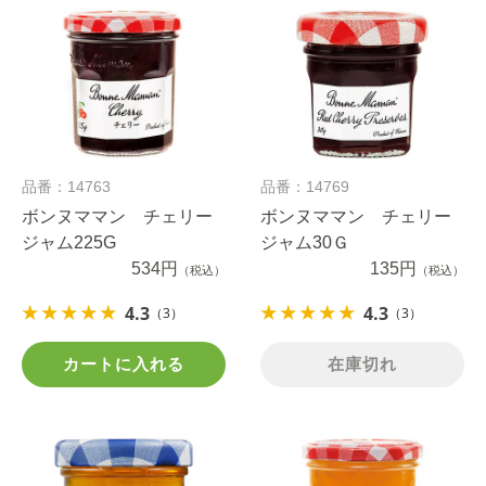
品番：14763
品番：14769
ボンヌママン チェリー
ボンヌママン チェリー
ジャム225G
ジャム30Ｇ
534円
135円
（税込）
（税込）
4.3
4.3
（3）
（3）
カートに入れる
在庫切れ