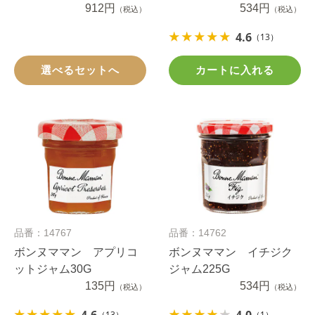
ト
912円
534円
（税込）
（税込）
4.6
（13）
選べるセットへ
カートに入れる
品番：14767
品番：14762
ボンヌママン アプリコ
ボンヌママン イチジク
ットジャム30G
ジャム225G
135円
534円
（税込）
（税込）
（13）
（1）