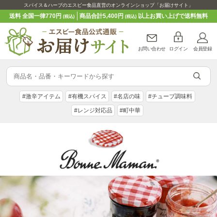
スパイス＆ハーブのエスビー食品直営のオンラインショップ「お届けサイト」
送料 全国一律770円
商品合計5,400円
以上お買い上げで送料無料
(税込)
(税込)
お問い合わせ
ログイン
会員登録
#激辛アイテム
#有機スパイス
#名店の味
#チューブ調味料
#レンジ対応品
#町中華