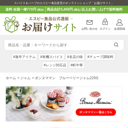
スパイス＆ハーブのエスビー食品直営のオンラインショップ「お届けサイト」
送料 全国一律770円
商品合計5,400円
以上お買い上げで送料無料
(税込)
(税込)
お問い合わせ
ログイン
会員登録
#激辛アイテム
#有機スパイス
#名店の味
#チューブ調味料
#レンジ対応品
#町中華
ホーム
>
ジャム
>
ボンヌママン ブルーベリージャム225G