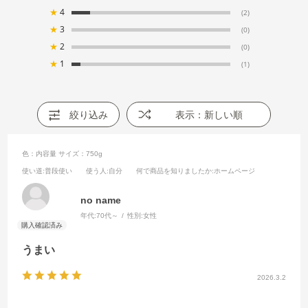
★
4
(2)
★
3
(0)
★
2
(0)
★
1
(1)
絞り込み
表示：新しい順
色：内容量
サイズ：750g
使い道
:普段使い
使う人
:自分
何で商品を知りましたか
:ホームページ
no name
年代:
70代～
性別:
女性
うまい
2026.3.2