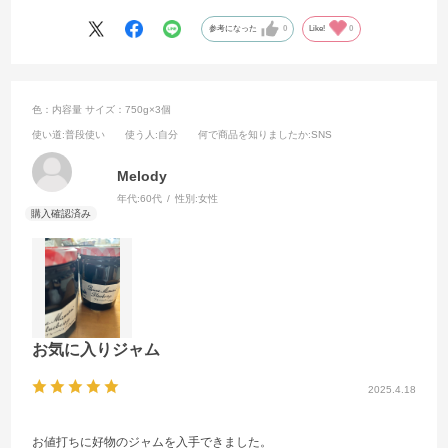
参考になった
0
Like!
0
色：内容量
サイズ：750g×3個
使い道
:普段使い
使う人
:自分
何で商品を知りましたか
:SNS
Melody
年代:
60代
性別:
女性
お気に入りジャム
2025.4.18
お値打ちに好物のジャムを入手できました。