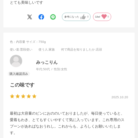
とても美味しいです
参考になった
0
Like!
0
色：内容量
サイズ：750g
使い道
:普段使い
使う人
:家族
何で商品を知りましたか
:店頭
みっこりん
年代:
50代
性別:
女性
この味です
2025.10.20
最初は大容量のビンにおののいておりましたが、毎日使っていると、
愛着もわき、とてもすくいやすくて気に入っています。これ専用のス
プーンがあればなおうれし。これからも、よろしくお願いいたしま
す。