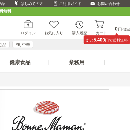
登録
はじめての方
ご利用ガイド
お問い合わせ
料無料
0
円
(税込)
ログイン
お気に入り
購入履歴
カート
5,400
あと
円で送料無料
応品
#町中華
健康食品
業務用