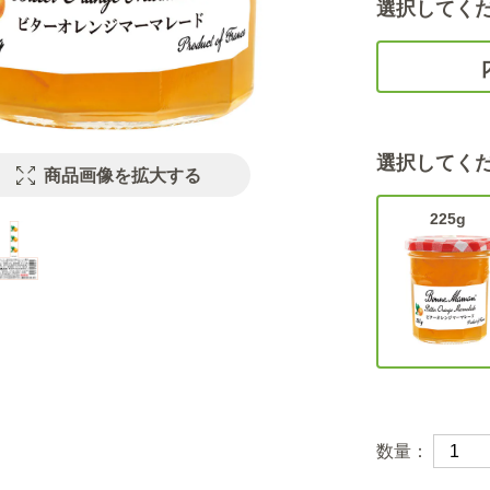
選択してく
選択してく
商品画像を拡大する
225g
数量：