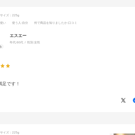
サイズ：225g
段使い
使う人
:自分
何で商品を知りましたか
:口コミ
エスエー
年代:
60代
性別:
女性
満足です！
サイズ：225g