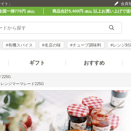
サイト」
会員
全国一律770円
商品合計5,400円
以上お買い上げで送
(税込)
(税込)
#有機スパイス
#名店の味
#チューブ調味料
#レンジ対
ギフト
おすすめ
225G
レンジマーマレード225G