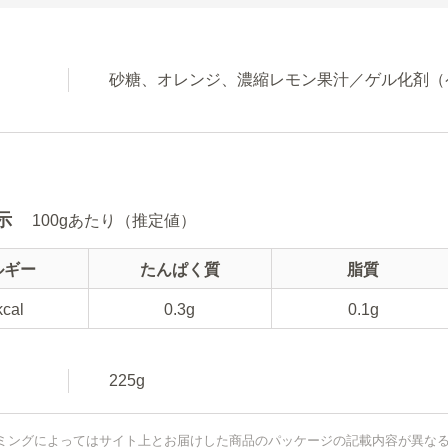
砂糖、オレンジ、濃縮レモン果汁／ゲル化剤（
示
100gあたり（推定値）
ルギー
たんぱく質
脂質
kcal
0.3g
0.1g
225g
ミングによってはサイト上とお届けした商品のパッケージの記載内容が異な