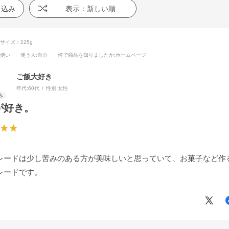
り込み
表示：新しい順
サイズ：225g
段使い
使う人
:自分
何で商品を知りましたか
:ホームページ
ご飯大好き
年代:
60代
性別:
女性
が好き。
レードは少し苦みのある方が美味しいと思っていて、お菓子など作
レードです。