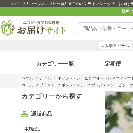
スパイス＆ハーブのエスビー食品直営のオンラインショップ「お届け
送料 
#激辛アイテム
カテゴリー一覧
定期便
>
>
ホーム
ジャム
ボンヌママン ビターオレンジマーマレード
>
>
>
ホーム
ブランド
ボンヌママン
ボンヌママン ビターオ
カテゴリーから探す
通販商品
本鶏だし