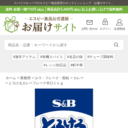
スパイス＆ハーブのエスビー食品直営のオンラインショップ「お届けサイト」
送料 全国一律770円
商品合計5,400円
以上お買い上げで送料無料
(税込)
(税込)
お問い合わせ
ログイン
会員登録
#激辛アイテム
#有機スパイス
#名店の味
#チューブ調味料
#レンジ対応品
#町中華
ホーム
>
業務用
>
ルウ・フレーク・顆粒
>
カレー
>
とろけるカレーフレーク辛口１ｋｇ